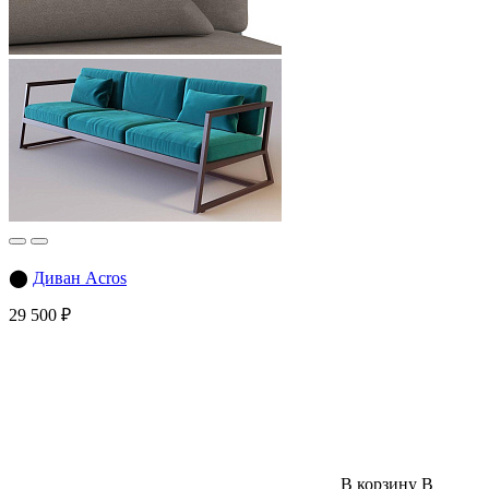
⬤
Диван Acros
29 500 ₽
В корзину
В