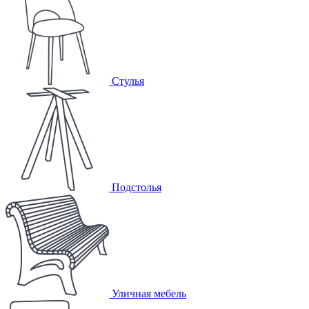
Стулья
Подстолья
Уличная мебель