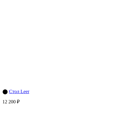
⬤
Стол Leer
12 200 ₽