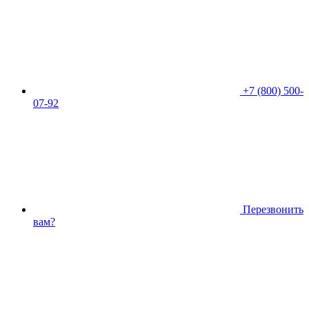
+7 (800) 500-
07-92
Перезвонить
вам?