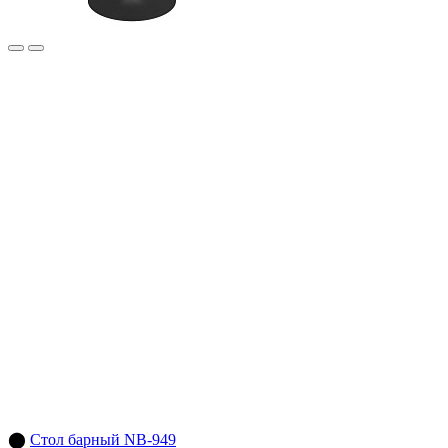
⬤
Стол барный NB-949