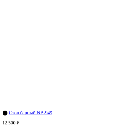
⬤
Стол барный NB-949
12 500 ₽