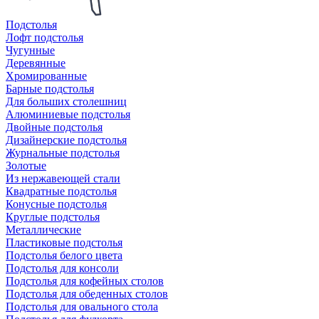
Подстолья
Лофт подстолья
Чугунные
Деревянные
Хромированные
Барные подстолья
Для больших столешниц
Алюминиевые подстолья
Двойные подстолья
Дизайнерские подстолья
Журнальные подстолья
Золотые
Из нержавеющей стали
Квадратные подстолья
Конусные подстолья
Круглые подстолья
Металлические
Пластиковые подстолья
Подстолья белого цвета
Подстолья для консоли
Подстолья для кофейных столов
Подстолья для обеденных столов
Подстолья для овального стола