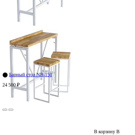
⬤
Барный стол NB-150
24 500 ₽
В корзину
В