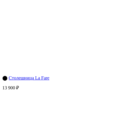
⬤
Столешница La Fare
13 900 ₽