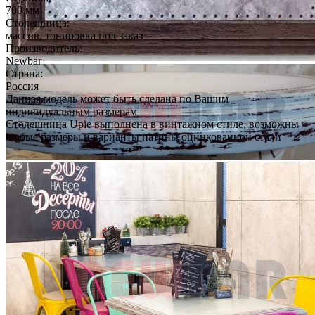
700 мм
Столешница:
массив, тонировка под заказ
Производитель:
Newbar
Страна:
Россия
Данная модель может быть сделана по Вашим
индивидуальным размерам
Столешница Upie выполнена в винтажном стиле, возможны
любые размеры и варианты патины оцинкованной стали