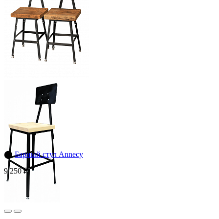
⬤
Барный стул Annecy
9 250 ₽