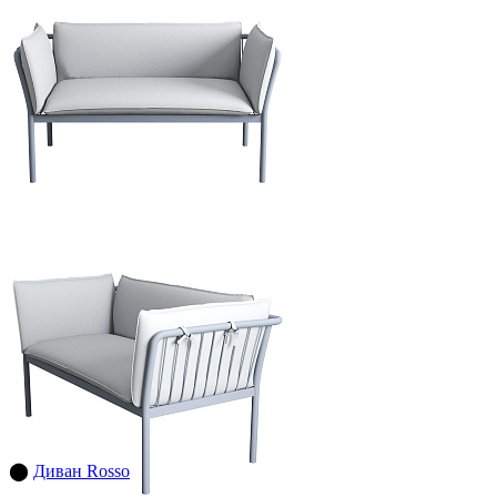
⬤
Диван Rosso