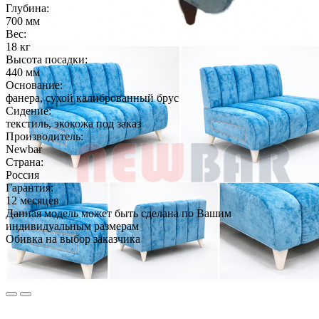
Глубина:
700 мм
Вес:
18 кг
Высота посадки:
440 мм
Основание:
фанера, сухой калиброванный брус
Сидение:
текстиль, экокожа под заказ
Производитель:
Newbar
Страна:
Россия
Гарантия:
12 месяцев
Данная модель может быть сделана по Вашим
индивидуальным размерам
Обивка на выбор заказчика