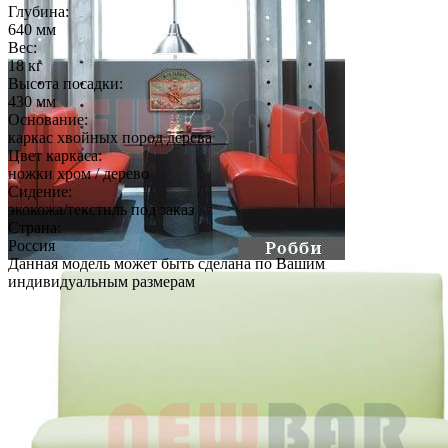
Глубина:
640 мм
Вес:
18 кг
Высота посадки:
430 мм
Основание:
каркас хвойных пород дерева
Цвет каркаса:
ножки хром / дерево
Сидение:
экокожа/текстиль под заказ
Страна:
Россия
Данная модель может быть сделана по Вашим
индивидуальным размерам