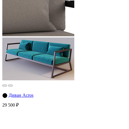
⬤
Диван Acros
29 500 ₽