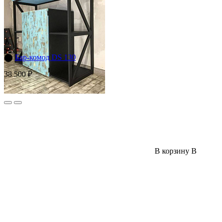
⬤
Бар-комод DS 130
38 500 ₽
В корзину
В