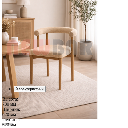
Характеристики
Высота:
730 мм
Ширина:
620 мм
Глубина:
620 мм