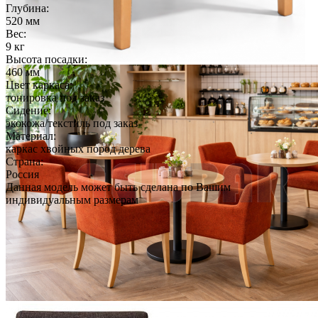
Глубина:
520 мм
Вес:
9 кг
Высота посадки:
460 мм
Цвет каркаса:
тонировка под заказ
Сидение:
экокожа/текстиль под заказ
Материал:
каркас хвойных пород дерева
Страна:
Россия
Данная модель может быть сделана по Вашим
индивидуальным размерам