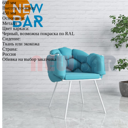
680 мм
Высота посадки:
450 мм
Основание:
Металл
Цвет каркаса:
Черный, возможна покраска по RAL
Сидение:
Ткань или экокожа
Страна:
Россия
Обивка на выбор заказчика