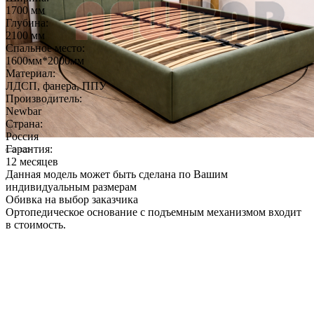
1700 мм
Глубина:
2100 мм
Спальное место:
1600мм*2000мм
Материал:
ЛДСП, фанера, ППУ
Производитель:
Newbar
Страна:
Россия
Гарантия:
12 месяцев
Данная модель может быть сделана по Вашим
индивидуальным размерам
Обивка на выбор заказчика
Ортопедическое основание с подъемным механизмом входит
в стоимость.