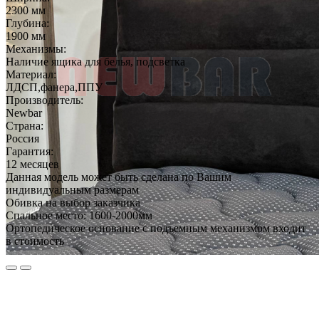
2300 мм
Глубина:
1900 мм
Механизмы:
Наличие ящика для белья, подсветка
Материал:
ЛДСП,фанера,ППУ
Производитель:
Newbar
Страна:
Россия
Гарантия:
12 месяцев
Данная модель может быть сделана по Вашим
индивидуальным размерам
Обивка на выбор заказчика
Спальное место: 1600-2000мм
Ортопедическое основание с подъемным механизмом входит
в стоимость