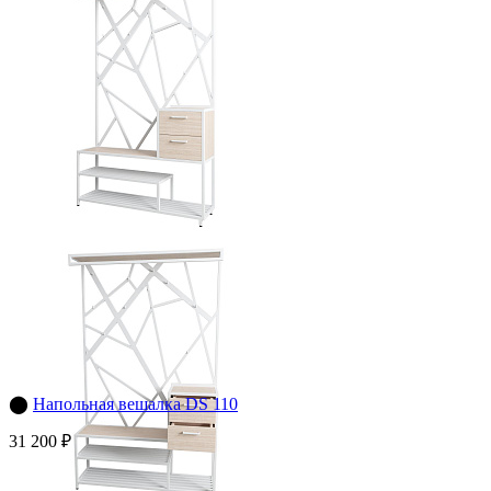
⬤
Напольная вешалка DS 110
31 200 ₽