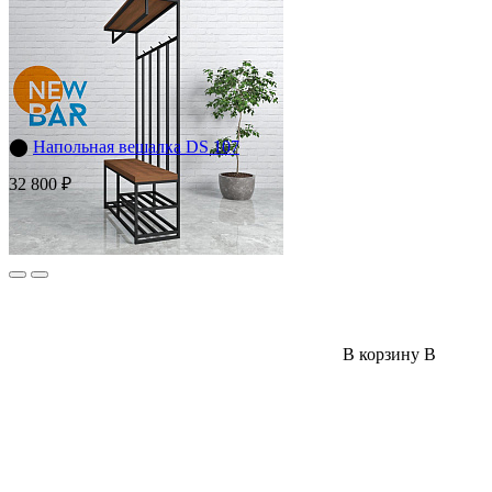
⬤
Напольная вешалка DS 107
32 800 ₽
В корзину
В