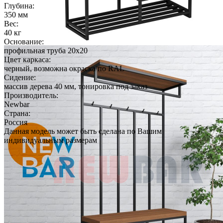
Глубина:
350 мм
Вес:
40 кг
Основание:
профильная труба 20х20
Цвет каркаса:
черный, возможна окраска по RAL
Сидение:
массив дерева 40 мм, тонировка под заказ
Производитель:
Newbar
Страна:
Россия
Данная модель может быть сделана по Вашим
индивидуальным размерам