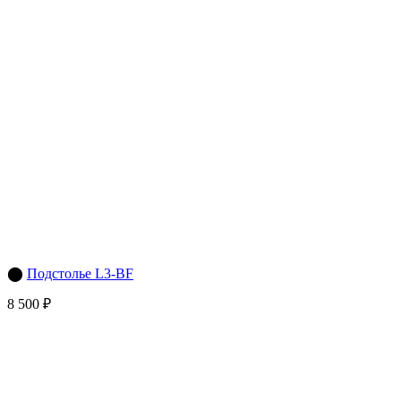
⬤
Подстолье L3-BF
8 500 ₽