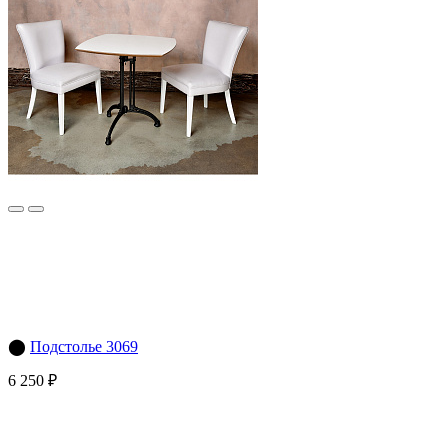
⬤
Подстолье 3069
6 250 ₽