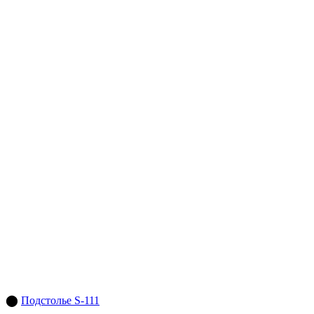
⬤
Подстолье S-111