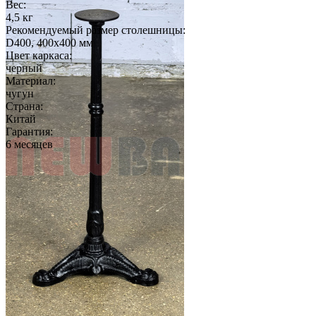
Вес:
4,5 кг
Рекомендуемый размер столешницы:
D400, 400х400 мм
Цвет каркаса:
черный
Материал:
чугун
Страна:
Китай
Гарантия:
6 месяцев