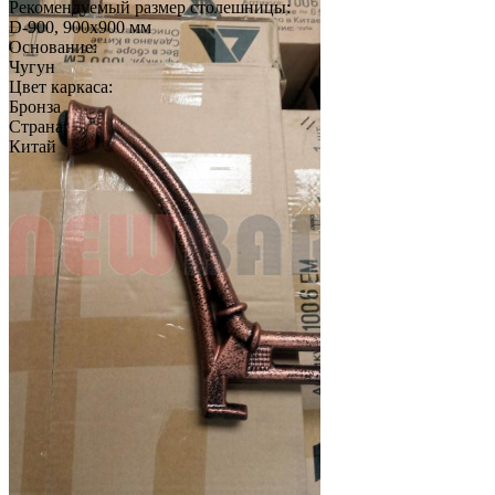
Рекомендуемый размер столешницы:
D-900, 900х900 мм
Основание:
Чугун
Цвет каркаса:
Бронза
Страна:
Китай