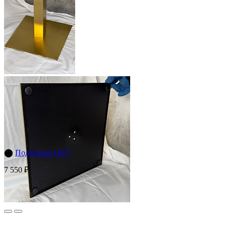
⬤
Подстолье 1077
7 550 ₽