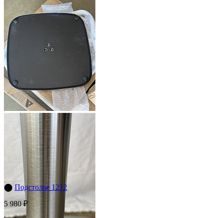
⬤
Подстолье 1212
5 980 ₽