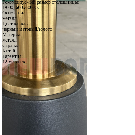
Рекомендуемый размер столешницы:
D600, 600х600 мм
Основание:
металл
Цвет каркаса:
черный матовый/золото
Материал:
металл
Страна:
Китай
Гарантия:
12 месяцев