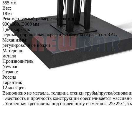
555 мм
Вес:
18 кг
Рекомендуемый размер столешницы:
900х900, D900 мм
Цвет каркаса:
черный, порошковая окраска, возможна окраска по RAL
Механизмы:
регулировочные ножки
Материал:
металл
Производитель:
Newbar
Страна:
Россия
Гарантия:
12 месяцев
Выполнено из металла, толщина стенки трубы/прутка/основани
- Жесткость и прочность конструкции обеспечивается массивно
- Усиленная крестовина под столешницу из металла 25х25х1,5 