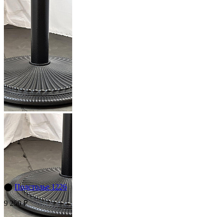
⬤
Подстолье 1226
9 250 ₽