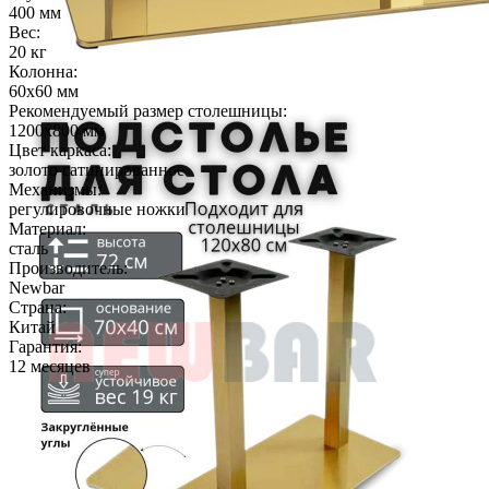
400 мм
Вес:
20 кг
Колонна:
60х60 мм
Рекомендуемый размер столешницы:
1200х800 мм
Цвет каркаса:
золото сатинированное
Механизмы:
регулировочные ножки
Материал:
сталь
Производитель:
Newbar
Страна:
Китай
Гарантия:
12 месяцев