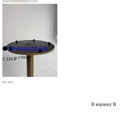
⬤
Подстолье NB-A10
5 900 ₽
5 310 ₽
В корзину
В