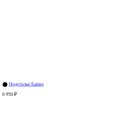
⬤
Подстолье Eames
6 950 ₽