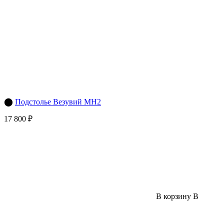
⬤
Подстолье Везувий МН2
17 800 ₽
В корзину
В