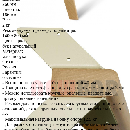
266 мм
Глубина:
166 мм
Вес:
2 кг
Рекомендуемый размер столешницы:
1400х800 мм
Цвет каркаса:
бук натуральный
Материал:
массив бука
Страна:
Россия
Гарантия:
6 месяцев
- Выполнено из массива бука, толщиной 40 мм.
- Толщина верхнего фланца для крепления столешницы 3 мм.
- Можно использовать круглые, овальные, квадратные,
прямоугольные столешницы.
- Рекомендовано использовать для круглых столешниц от 3-х
оснований, для квадратных, овальных и прямоугольных - от
4-х.
- Максимальная нагрузка на одну опору 12,5 кг.
- Для разных столешниц требуются различные крепежные
приспособления. Подберите подходящие шурупы, дюбели,