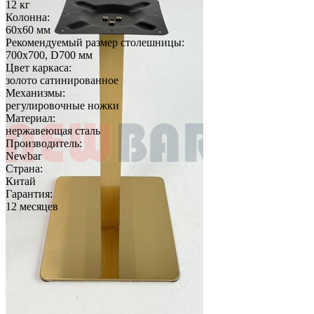
12 кг
Колонна:
60х60 мм
Рекомендуемый размер столешницы:
700х700, D700 мм
Цвет каркаса:
золото сатинированное
Механизмы:
регулировочные ножки
Материал:
нержавеющая сталь
Производитель:
Newbar
Страна:
Китай
Гарантия:
12 месяцев