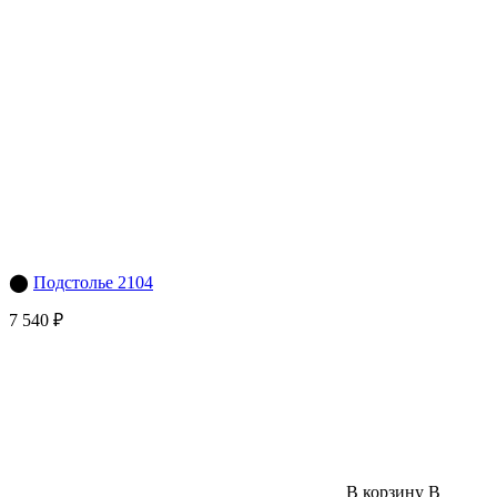
⬤
Подстолье 2104
7 540 ₽
В корзину
В