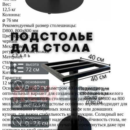
Вес:
12,5 кг
Колонна:
⌀ 76 мм
Рекомендуемый размер столешницы:
D800, 800х800 мм
Цвет каркаса:
черный
Механизмы:
регулировочные ножки
Материал:
сталь
Страна:
Китай
Гарантия:
12 месяцев
Основание для стола диаметром 400 миллиметров —
оптимальный вариант для создания устойчивого и тяжелого
стола, рассчитанного на столешницы размером до 800 на 800
миллиметров. Такое подстолье особенно хорошо подходит для
использования в обеденных зонах, кафе или домашних
кухнях, где важна стабильность конструкции. Солидный вес
основания обеспечивает надежность и устойчивость стола, не
позволяя ему шататься или случайно перевернуться даже при
нагрузке на край столешницы.