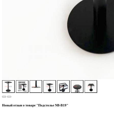
Новый отзыв о товаре "Подстолье NB-B19"