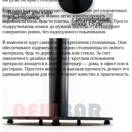
Еще одно важное преимущество — наличие регулировочных
ножек. Благодаря им можно легко компенсировать
неровности пола, будь то плитка, ламинат или дерево. Просто
подкручиваешь ножки до нужной высоты — и стол стоит
совершенно ровно, без надоедливого покачивания.
В комплекте идут саморезы для крепления столешницы. Они
обеспечивают надежную фиксацию столешницы из любого
материала, будь то дерево, камень или стекло. За счет
лаконичного дизайна подстолье с круглым основанием
прекрасно впишется в любой интерьер — дома, в офисе или в
ресторане. Простота монтажа и высокая прочность делают его
удачным выбором для тех, кто ценит качество и практичность.