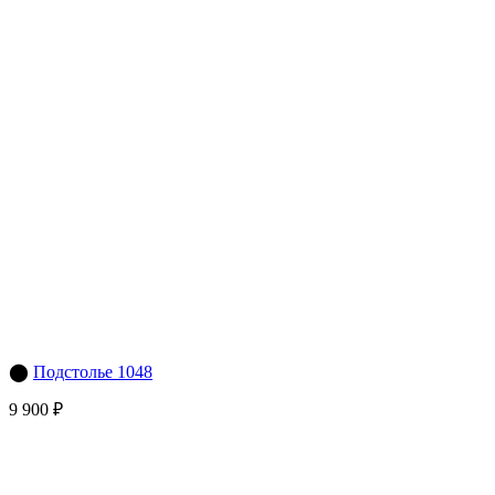
⬤
Подстолье 1048
9 900 ₽