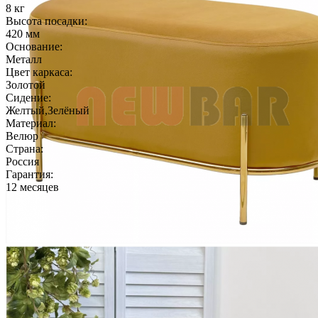
8 кг
Высота посадки:
420 мм
Основание:
Металл
Цвет каркаса:
Золотой
Сидение:
Желтый,Зелёный
Материал:
Велюр
Страна:
Россия
Гарантия:
12 месяцев