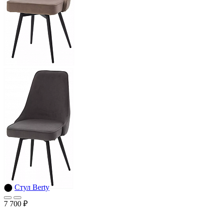
⬤
Стул Berty
7 700 ₽