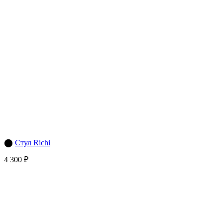
⬤
Стул Richi
4 300 ₽