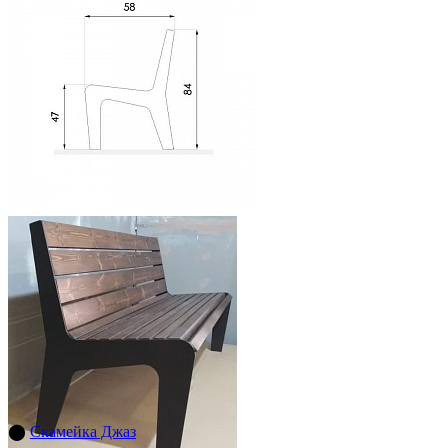
⬤
Скамейка Джаз