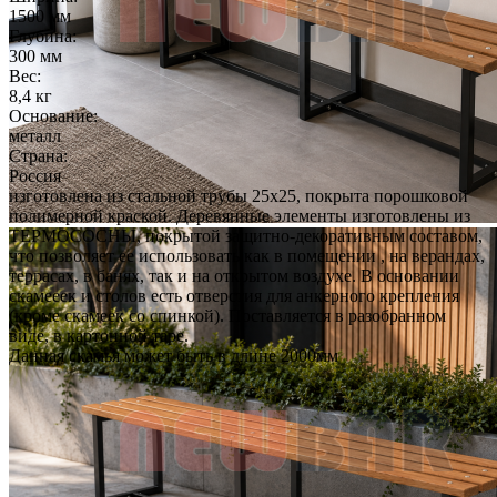
1500 мм
Глубина:
300 мм
Вес:
8,4 кг
Основание:
металл
Страна:
Россия
изготовлена из стальной трубы 25х25, покрыта порошковой
полимерной краской. Деревянные элементы изготовлены из
ТЕРМОСОСНЫ, покрытой защитно-декоративным составом,
что позволяет ее использовать как в помещении , на верандах,
террасах, в банях, так и на открытом воздухе. В основании
скамееек и столов есть отверстия для анкерного крепления
(кроме скамеек со спинкой). Поставляется в разобранном
виде, в картонной таре.
Данная скамья может быть в длине 2000мм