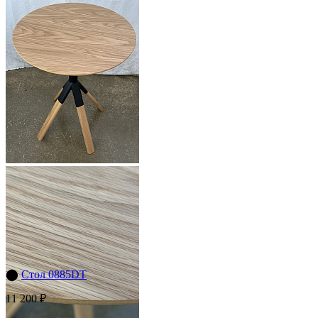
⬤
Стол 0885DT
11 200 ₽