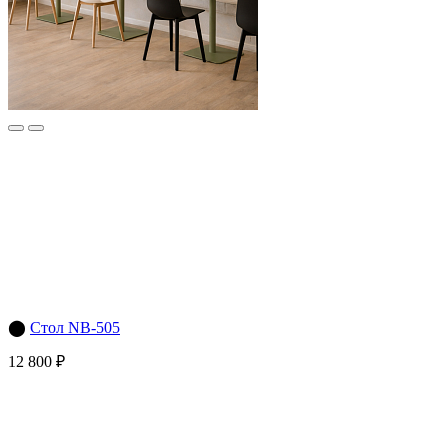
⬤
Стол NB-505
12 800 ₽