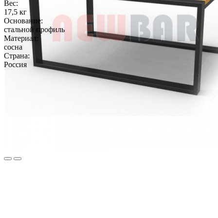
Вес:
17,5 кг
Основание:
стальной профиль
Материал:
сосна
Страна:
Россия