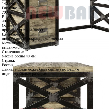
1400 мм
Глубина:
700 мм
Вес:
40 кг
Основание:
профильная труба 30х30
Цвет каркаса:
шлифованный / окрашенный металл
Механизмы:
выдвижной ящик
Столешница:
массив сосны 40 мм
Страна:
Россия
Данная модель может быть сделана по Вашим
индивидуальным размерам