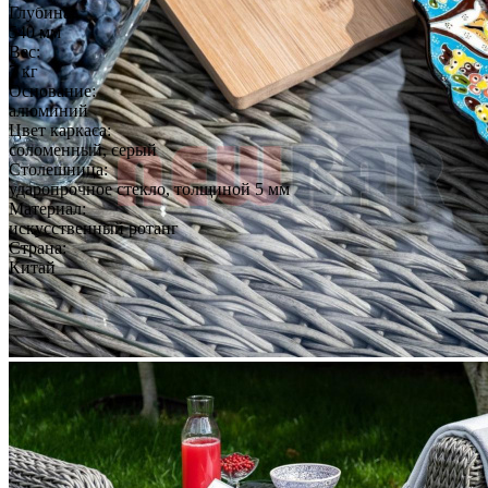
Глубина:
540 мм
Вес:
7 кг
Основание:
алюминий
Цвет каркаса:
соломенный, серый
Столешница:
ударопрочное стекло, толщиной 5 мм
Материал:
искусственный ротанг
Страна:
Китай