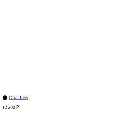
⬤
Стол Leer
12 200 ₽