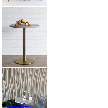
⬤
Стол NB-511