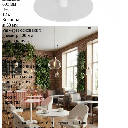
600 мм
Вес:
12 кг
Колонна:
⌀ 60 мм
Размеры основания:
диаметр 400 мм
Основание:
металл
Цвет каркаса:
белый, порошковая окраска
Механизмы:
регулировочные ножки
Столешница:
ЛДСП 25 мм белый
Производитель:
Newbar
Страна:
Россия
Гарантия:
6 месяцев
Цвет:
белый
Данная модель может быть сделана по Вашим
индивидуальным размерам