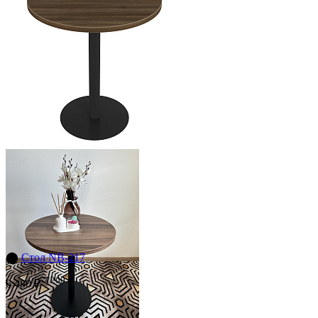
⬤
Стол NB-217
7 200 ₽
6 480 ₽