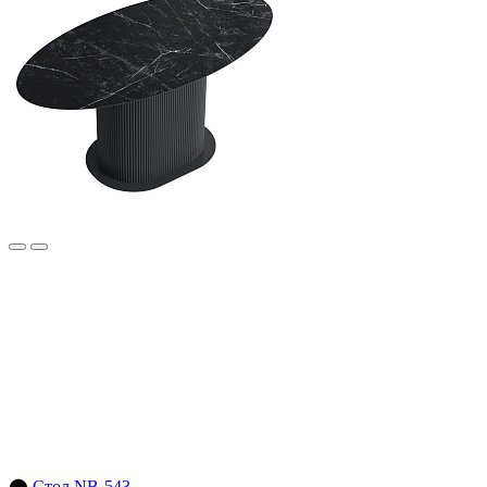
⬤
Стол NB-543