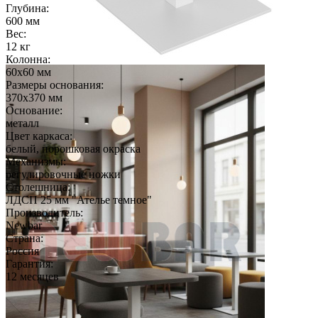
Глубина:
600 мм
Вес:
12 кг
Колонна:
60х60 мм
Размеры основания:
370х370 мм
Основание:
металл
Цвет каркаса:
белый, порошковая окраска
Механизмы:
регулировочные ножки
Столешница:
ЛДСП 25 мм "Ателье темное"
Производитель:
Newbar
Страна:
Россия
Гарантия:
12 месяцев