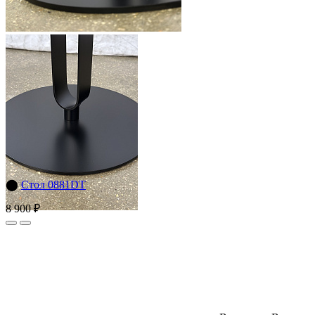
⬤
Стол 0881DT
8 900 ₽