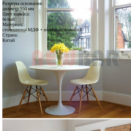
Размеры основания:
диаметр 550 мм
Цвет каркаса:
белый
Материал:
столешница МДФ + ножки аллюминий
Страна:
Китай