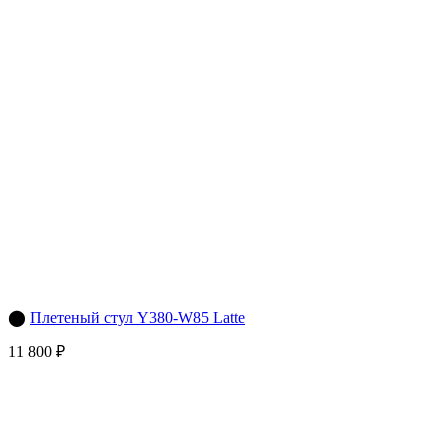
⬤
Плетеный стул Y380-W85 Latte
11 800 ₽