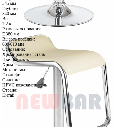
345 мм
Глубина:
340 мм
Вес:
7,2 кг
Размеры основания:
D380 мм
Высота посадки:
600/810 мм
Основание:
Хромированная сталь
Цвет каркаса:
Хром
Механизмы:
Газ-лифт
Сидение:
HPVC кожезаменитель
Страна:
Китай