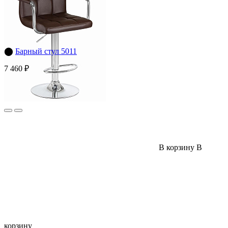
⬤
Барный стул 5011
7 460 ₽
В корзину
В
корзину