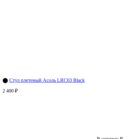
⬤
Стул плетеный Асоль LRC03 Black
2 400 ₽
В корзину
В