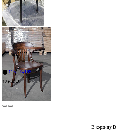
⬤
Стул B-165
12 600 ₽
В корзину
В