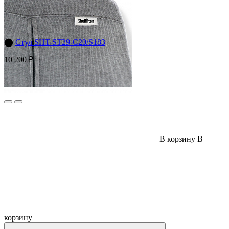
⬤
Стул SHT-ST29-С20/S183
10 200 ₽
В корзину
В
корзину