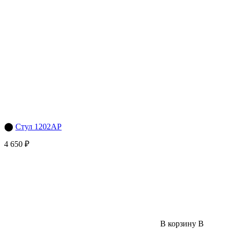
⬤
Стул 1202AP
4 650 ₽
В корзину
В