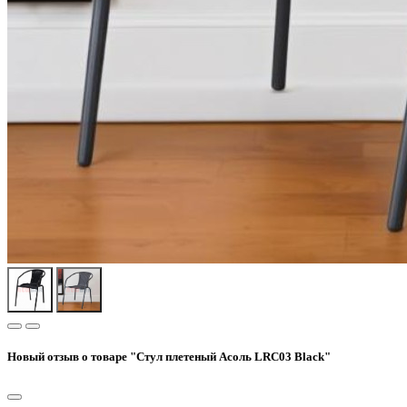
Новый отзыв о товаре "Стул плетеный Асоль LRC03 Black"