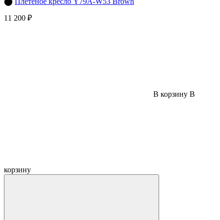
⬤
Плетеное кресло Y79A-W53 Brown
11 200 ₽
В корзину
В
корзину