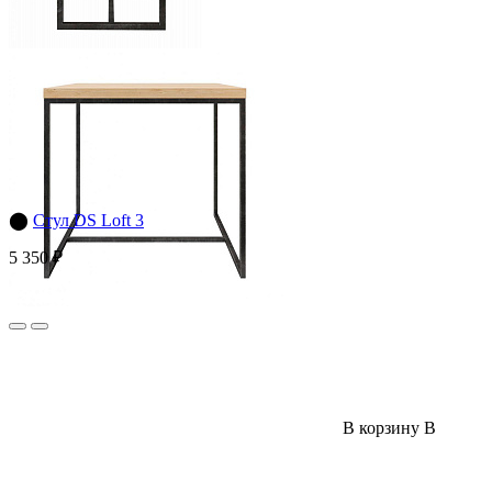
⬤
Стул DS Loft 3
5 350 ₽
В корзину
В