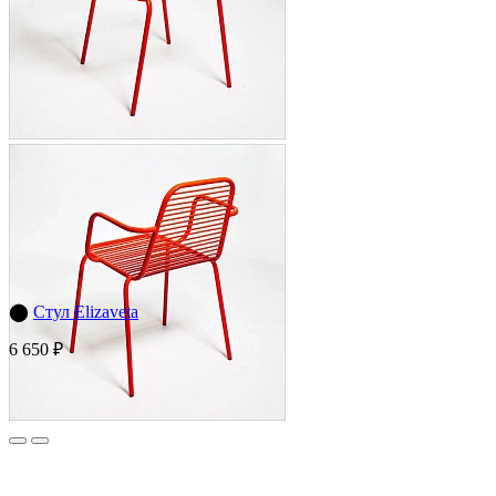
⬤
Стул Elizaveta
6 650 ₽