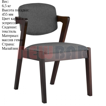
Вес:
6,5 кг
Высота посадки:
455 мм
Цвет каркаса:
эспрессо
Сидение:
текстиль
Материал:
массив гевеи
Страна:
Малайзия