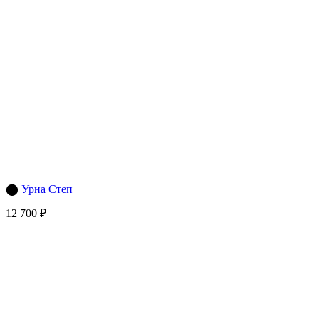
⬤
Урна Степ
12 700 ₽