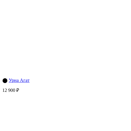
⬤
Урна Агат
12 900 ₽