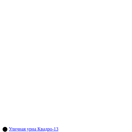
⬤
Уличная урна Квадро-13