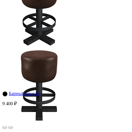
⬤
Барный стул F2
9 400 ₽