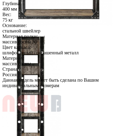
Глубина:
400 мм
Вес:
75 кг
Основание:
стальной швейлер
Материал полки:
массив сосны 30
Цвет каркаса:
шлифованный / окрашенный металл
Материал:
массив сосны
Страна:
Россия
Данная модель может быть сделана по Вашим
индивидуальным размерам