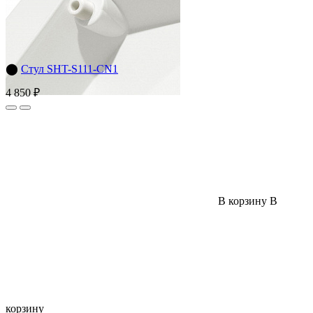
⬤
Стул SHT-S111-CN1
4 850 ₽
В корзину
В
корзину