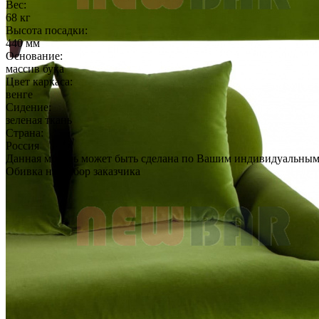
Вес:
68 кг
Высота посадки:
440 мм
Основание:
массив бука
Цвет каркаса:
венге
Сидение:
зеленая ткань
Страна:
Россия
Данная модель может быть сделана по Вашим индивидуальным
Обивка на выбор заказчика